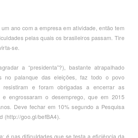
s um ano com a empresa em atividade, então tem
ficuldades pelas quais os brasileiros passam. Tire
irta-se.
gradar a “presidenta”?), bastante atrapalhado
s no palanque das eleições, faz todo o povo
o resistiram e foram obrigadas a encerrar as
her e engrossaram o desemprego, que em 2015
 anos. Deve fechar em 10% segundo a Pesquisa
 (http://goo.gl/befBA4).
 é nas dificuldades que se testa a eficiência da