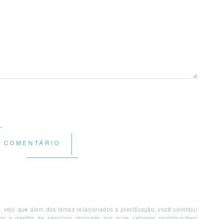
R COMENTÁRIO
. vejo que alem dos temas relacionados a precificação, você contribui
a a gestão de serviços! obrigado por suas valiosas contribuições!