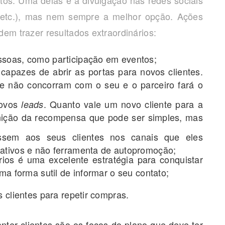
tos. Uma delas é a divulgação nas redes sociais
n etc.), mas nem sempre a melhor opção. Ações
dem trazer resultados extraordinários:
ssoas, como participação em eventos;
capazes de abrir as portas para novos clientes.
ue não concorram com o seu e o parceiro fará o
novos
. Quanto vale um novo cliente para a
leads
inição da recompensa que pode ser simples, mas
essem aos seus clientes nos canais que eles
mativos e não ferramenta de autopromoção;
rios é uma excelente estratégia para conquistar
ma forma sutil de informar o seu contato;
s clientes para repetir compras.
anter clientes são os focos do plano que deve ter