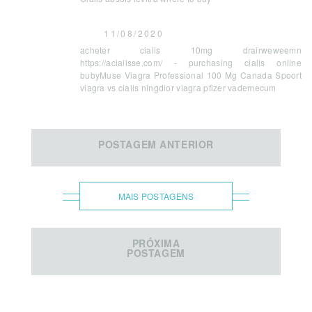
11/08/2020
acheter cialis 10mg drairweweemn
https://acialisse.com/ - purchasing cialis online
bubyMuse Viagra Professional 100 Mg Canada Spoort
viagra vs cialis ningdior viagra pfizer vademecum
POSTAGEM ANTERIOR
MAIS POSTAGENS
PRÓXIMA
POSTAGEM